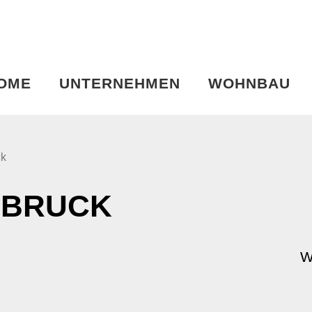
OME
UNTERNEHMEN
WOHNBAU
ck
SBRUCK
W