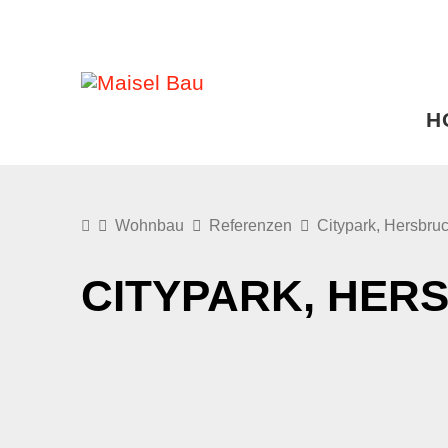
H
Wohnbau
Referenzen
Citypark, Hersbru
CITYPARK, HER