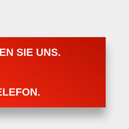
N SIE UNS.
ELEFON.