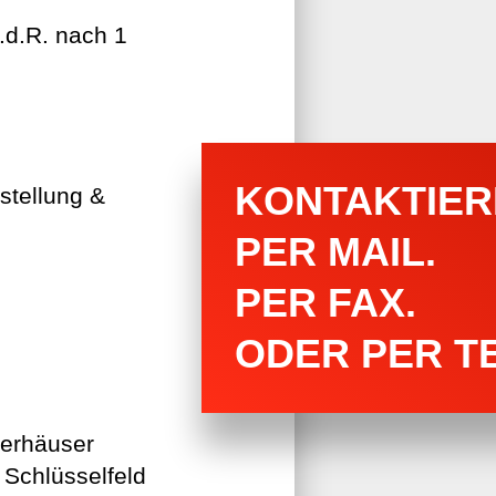
.d.R. nach 1
KONTAKTIERE
stellung &
PER MAIL.
PER FAX.
ODER PER T
terhäuser
Schlüsselfeld