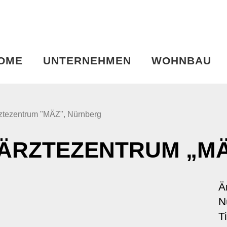
OME
UNTERNEHMEN
WOHNBAU
ztezentrum "MÄZ", Nürnberg
ÄRZTEZENTRUM „MÄ
Ä
N
T